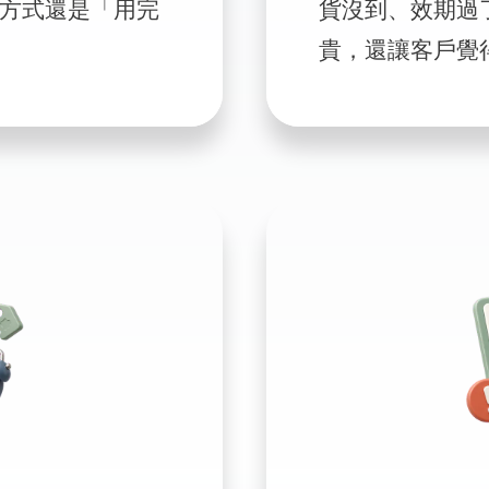
方式還是「用完
貨沒到、效期過
貴，還讓客戶覺