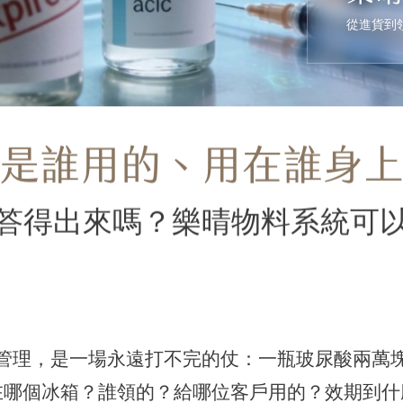
從進貨到
是誰用的、用在誰身
答得出來嗎？樂晴物料系統可
管理，是一場永遠打不完的仗：一瓶玻尿酸兩萬
在哪個冰箱？誰領的？給哪位客戶用的？效期到什