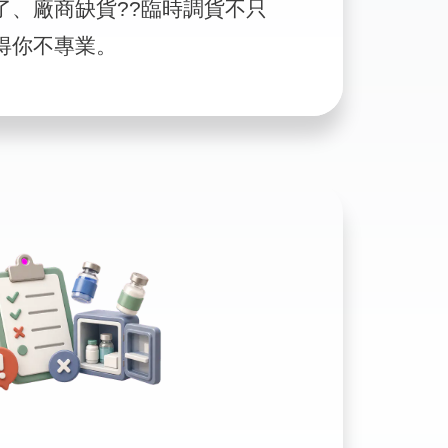
了、廠商缺貨??臨時調貨不只
得你不專業。