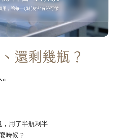
領用，讓每一項耗材都有跡可循
上、還剩幾瓶？
以。
塊，用了半瓶剩半
麼時候？