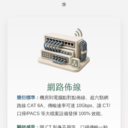
準
網路佈線
樂衍標準：
機房到電腦點對點佈線、超六類網
路線 CAT 6A、傳輸速率可達 10Gbps、讓 CT/
口掃/PACS 等大檔案設備發揮 100% 效能。
醫師感受：
開 CT 影像不用等，口掃傳輸一秒