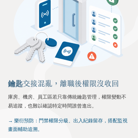
鑰匙交接混亂，離職後權限沒收回
庫房、機房、員工區若只靠傳統鑰匙管理，權限變動不
易追蹤，也難以確認特定時間誰曾進出。
→ 樂衍預防：門禁權限分級、出入紀錄留存，搭配監視
畫面輔助追溯。