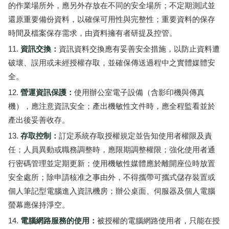
的作業場所外，應另外存放在不同的安全場所；不定期測試並
還原重要備份資料，以確保可用性與完整性；重要資料的保存
時間及檔案保存需求，由資料擁有者研提及控管。
資訊交換：
資訊資料交換應有妥善安全措施，以防止資料遭
破壞、誤用或未經授權存取，並確保傳送過程中之實體媒體安
全。
營運資訊保護：
使用辦公室電子設備（含影印機與傳真
機），應注意資訊安全；產出機敏性文件時，應全程監看並於
產出後妥善收存。
存取控制：
訂定系統存取授權規定並告知使用者權限及責
任；人員異動或職務調整時，應限期調整權限；強化使用者通
行密碼管理並定期更新；使用機敏性媒體應於離開座位時放置
安全處所；除申請核准之事由外，不得攜帶可攜式儲存裝置或
個人筆記型電腦進入資訊機房；辦公桌面、伺服器及個人電腦
螢幕應保持淨空。
電腦網路服務的使用：
被授權的電腦網路使用者，只能在授